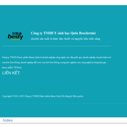
Công ty TNHH Y sinh học Qufu Bruchettini
chuyên sản xuất tá dược làm thuốc và nguyên liệu chức năng
Công ty TNHH Dược phẩm Besty Qufu là doanh nghiệp công nghệ cao cấp quốc gia, doanh nghiệp chuyên biệt mới
của tỉnh Sơn Đông, doanh nghiệp đổi mới của tỉnh Sơn Đông, trung tâm nghiên cứu công nghệ kỹ thuật phụ gia
dược phẩm Tế Ninh.
LIÊN KẾT:
Copyright © 2021-2025 Công ty TNHH Dược phẩm Besty Qufu
Đã đăng ký Bản quyền.
Index