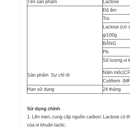
Tên sản phẩm
Lactose
Độ ẩm
Tro
Lactose (cơ 
g/100g
BẰNG
Pb
Số lượng vi
Nấm mốc(CF
Sản phẩm
Sự chỉ rõ
Coliform
(MP
Hạn sử dụng
24 tháng
Sử dụng chính
1. Lên men, cung cấp nguồn carbon: Lactose có th
của vi khuẩn lactic.