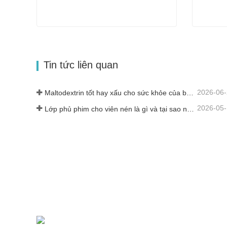
Bột Dextrin kháng
Maltode
Liên hệ ngay
Liên
Tin tức liên quan
2026-06
Maltodextrin tốt hay xấu cho sức khỏe của bạn?
2026-05
Lớp phủ phim cho viên nén là gì và tại sao nó lại quan trọng?
Công ty TNHH Y sinh học Qufu