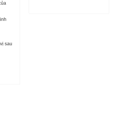
 của
tinh
Maltodextrin kháng
Liên hệ ngay
vị sau