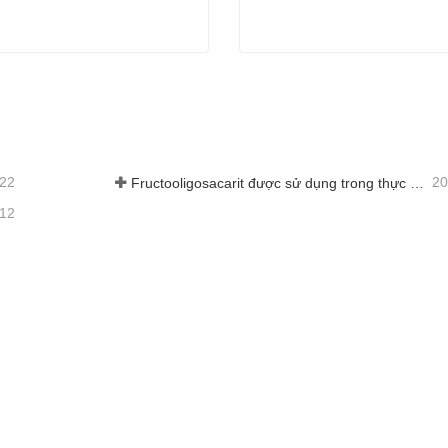
xtrin kháng
Dextrin không kháng Gmo
 hệ ngay
Liên hệ ngay
-22
20
Fructooligosacarit được sử dụng trong thực phẩm và thực phẩm bổ sung là gì?
-12
ĐIỀU HƯỚNG NHANH
SẢN PHẨM