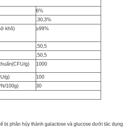
6%
.30,3%
sở khô)
≥99%
.50,5
.50,5
 khuẩn(CFU/g)
1000
U/g)
100
N/100g)
30
ể bị phân hủy thành galactose và glucose dưới tác dụng